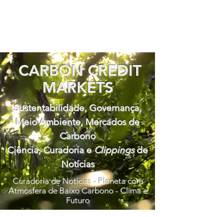
CARBON CREDIT
MARKETS
Sustentabilidade, Governança,
Meio Ambiente, Mercados de
Carbono
Ciência, Curadoria e
Clippings
de
Notícias
Curadoria de Notícias - Planeta com
Atmosfera de Baixo Carbono - Clima e
Futuro