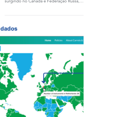
seco.
Hoje é quarta-feira, 3 de janeiro de 2024.
Apesar de novas regiões aráveis estarem
surgindo no Canadá e Federação Russa,
mais terra, mão...