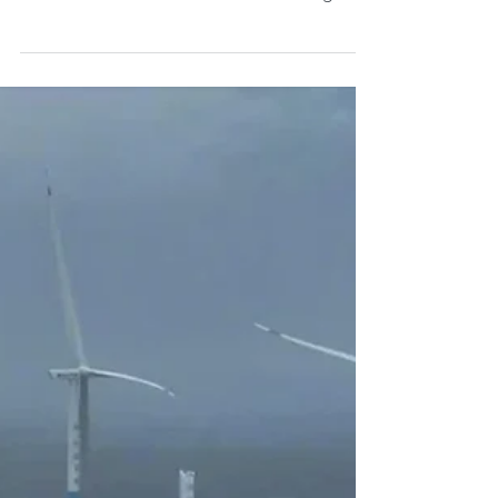
acordo com a edição mais recente do
relatório da consultoria de risco norueguesa
Det Norske...