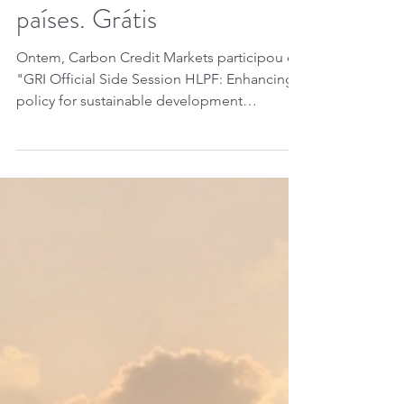
GRI Carrots & Sticks:
banco de dados das
políticas ESG de 132
países. Grátis
Ontem, Carbon Credit Markets participou da
"GRI Official Side Session HLPF: Enhancing
policy for sustainable development
through...